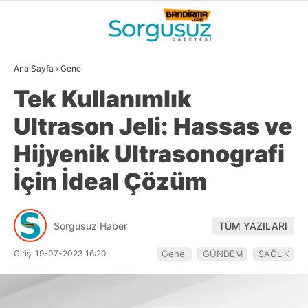
24.7
°
BALIKESIR
Ana Sayfa
›
Genel
GALERİ
VİDEO
YAZARLAR
Tek Kullanımlık
GÜNDEM
Ultrason Jeli: Hassas ve
DÜNYA
Hijyenik Ultrasonografi
SİYASET
İçin İdeal Çözüm
EKONOMİ
SPOR
Sorgusuz Haber
TÜM YAZILARI
MAGAZİN
Giriş: 19-07-2023 16:20
Genel
GÜNDEM
SAĞLIK
EĞİTİM
WhatsApp İhbar
DİĞER