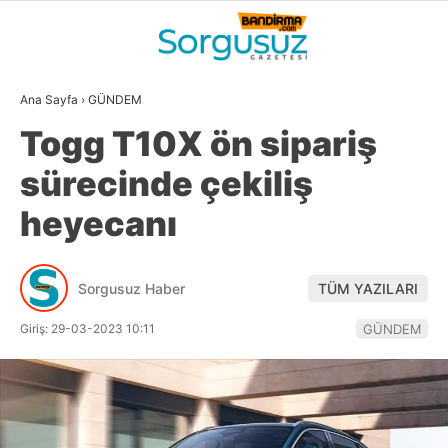
31.9
°
BALIKESIR
Ana Sayfa
›
GÜNDEM
GALERİ
VİDEO
YAZARLAR
Togg T10X ön sipariş
GÜNDEM
sürecinde çekiliş
DÜNYA
heyecanı
SİYASET
EKONOMİ
Sorgusuz Haber
TÜM YAZILARI
SPOR
Giriş: 29-03-2023 10:11
GÜNDEM
MAGAZİN
EĞİTİM
WhatsApp İhbar
DİĞER