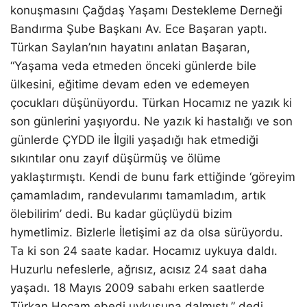
konuşmasını Çağdaş Yaşamı Destekleme Derneği
Bandırma Şube Başkanı Av. Ece Başaran yaptı.
Türkan Saylan’nın hayatını anlatan Başaran,
“Yaşama veda etmeden önceki günlerde bile
ülkesini, eğitime devam eden ve edemeyen
çocukları düşünüyordu. Türkan Hocamız ne yazık ki
son günlerini yaşıyordu. Ne yazık ki hastalığı ve son
günlerde ÇYDD ile İlgili yaşadığı hak etmediği
sıkıntılar onu zayıf düşürmüş ve ölüme
yaklaştırmıştı. Kendi de bunu fark ettiğinde ‘göreyim
çamamladım, randevularımı tamamladım, artık
ölebilirim’ dedi. Bu kadar güçlüydü bizim
hymetlimiz. Bizlerle İletişimi az da olsa sürüyordu.
Ta ki son 24 saate kadar. Hocamız uykuya daldı.
Huzurlu nefeslerle, ağrısız, acısız 24 saat daha
yaşadı. 18 Mayıs 2009 sabahı erken saatlerde
Türkan Hocam ebedi uykusuna dalmıştı,” dedi.