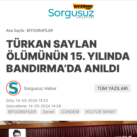
26.8
°
BALIKESIR
Ana Sayfa
›
BİYOGRAFİLER
GALERİ
VİDEO
YAZARLAR
TÜRKAN SAYLAN
GÜNDEM
ÖLÜMÜNÜN 15. YILINDA
DÜNYA
BANDIRMA’DA ANILDI
SİYASET
EKONOMİ
Sorgusuz Haber
TÜM YAZILARI
SPOR
Giriş: 14-05-2024 14:23
Güncelleme: 14-05-2024 14:38
MAGAZİN
BİYOGRAFİLER
Genel
GÜNDEM
KÜLTÜR SANAT
EĞİTİM
WhatsApp İhbar
DİĞER