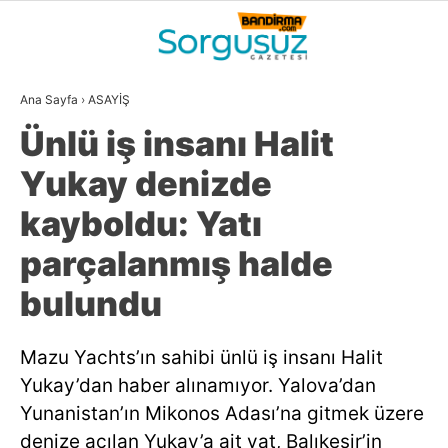
22.3
°
BALIKESIR
Ana Sayfa
›
ASAYİŞ
GALERİ
VİDEO
YAZARLAR
Ünlü iş insanı Halit
GÜNDEM
Yukay denizde
DÜNYA
kayboldu: Yatı
SİYASET
parçalanmış halde
EKONOMİ
bulundu
SPOR
Mazu Yachts’ın sahibi ünlü iş insanı Halit
MAGAZİN
Yukay’dan haber alınamıyor. Yalova’dan
EĞİTİM
Yunanistan’ın Mikonos Adası’na gitmek üzere
denize açılan Yukay’a ait yat, Balıkesir’in
WhatsApp İhbar
DİĞER