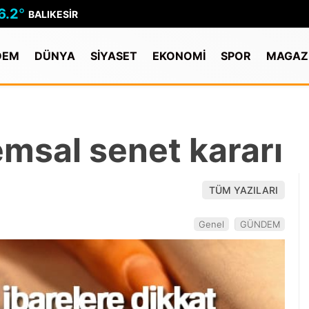
6.2
°
BALIKESIR
DEM
DÜNYA
SİYASET
EKONOMİ
SPOR
MAGAZ
emsal senet kararı
TÜM YAZILARI
Genel
GÜNDEM