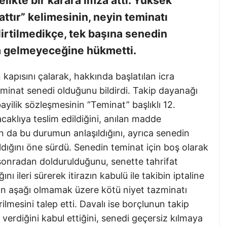
likte bir karara imza attı. Yüksek
ttır” kelimesinin, neyin teminatı
lirtilmedikçe, tek başına senedin
a gelmeyeceğine hükmetti.
apısını çalarak, hakkında başlatılan icra
minat senedi olduğunu bildirdi. Takip dayanağı
ayilik sözleşmesinin “Teminat” başlıklı 12.
caklıya teslim edildiğini, anılan madde
n da bu durumun anlaşıldığını, ayrıca senedin
ldığını öne sürdü. Senedin teminat için boş olarak
n sonradan doldurulduğunu, senette tahrifat
nı ileri sürerek itirazın kabulü ile takibin iptaline
dan aşağı olmamak üzere kötü niyet tazminatı
esini talep etti. Davalı ise borçlunun takip
erdiğini kabul ettiğini, senedi geçersiz kılmaya