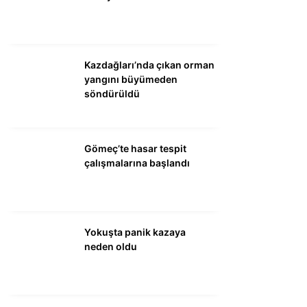
DÜNYA
SİYASET
EKONOMİ
Kazdağları’nda çıkan orman
yangını büyümeden
SPOR
söndürüldü
MAGAZİN
EĞİTİM
Gömeç’te hasar tespit
çalışmalarına başlandı
DİĞER
Yokuşta panik kazaya
neden oldu