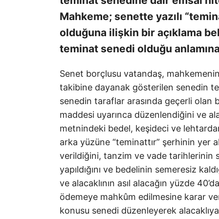
teminat senedine dair emsal nite
Mahkeme; senette yazılı “temina
olduğuna ilişkin bir açıklama be
teminat senedi olduğu anlamın
Senet borçlusu vatandaş, mahkemenin k
takibine dayanak gösterilen senedin te
senedin taraflar arasında geçerli olan b
maddesi uyarınca düzenlendiğini ve ala
metnindeki bedel, keşideci ve lehtarda
arka yüzüne “teminattır” şerhinin yer a
verildiğini, tanzim ve vade tarihlerini
yapıldığını ve bedelinin semeresiz kaldığı
ve alacaklının asıl alacağın yüzde 40’
ödemeye mahkûm edilmesine karar verilm
konusu senedi düzenleyerek alacaklıya v