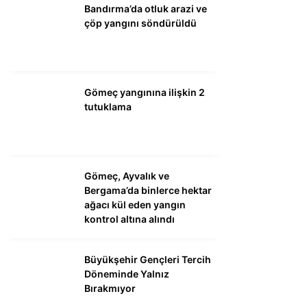
Bandırma’da otluk arazi ve
çöp yangını söndürüldü
WhatsApp İhbar
Hattı
Gömeç yangınına ilişkin 2
tutuklama
Facebook
Gömeç, Ayvalık ve
Instagram
Bergama’da binlerce hektar
ağacı kül eden yangın
kontrol altına alındı
Youtube
Büyükşehir Gençleri Tercih
Döneminde Yalnız
Bırakmıyor