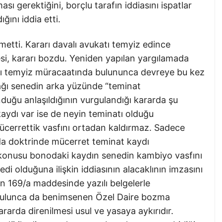
sı gerektiğini, borçlu tarafın iddiasını ispatlar
ığını iddia etti.
metti. Kararı davalı avukatı temyiz edince
si, kararı bozdu. Yeniden yapılan yargılamada
lı temyiz müracaatında bulununca devreye bu kez
ağı senedin arka yüzünde “teminat
nduğu anlaşıldığının vurgulandığı kararda şu
kaydı var ise de neyin teminatı olduğu
ücerrettik vasfını ortadan kaldırmaz. Sadece
da doktrinde mücerret teminat kaydı
p konusu bonodaki kaydın senedin kambiyo vasfını
i olduğuna ilişkin iddiasının alacaklının imzasını
ın 169/a maddesinde yazılı belgelerle
rulunca da benimsenen Özel Daire bozma
rarda direnilmesi usul ve yasaya aykırıdır.