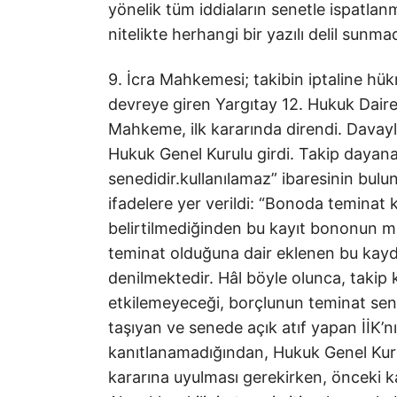
yönelik tüm iddiaların senetle ispatlanma
nitelikte herhangi bir yazılı delil sunmad
9. İcra Mahkemesi; takibin iptaline hük
devreye giren Yargıtay 12. Hukuk Daire
Mahkeme, ilk kararında direndi. Davay
Hukuk Genel Kurulu girdi. Takip dayan
senedidir.kullanılamaz” ibaresinin bulu
ifadelere yer verildi: “Bonoda teminat 
belirtilmediğinden bu kayıt bononun m
teminat olduğuna dair eklenen bu kay
denilmektedir. Hâl böyle olunca, taki
etkilemeyeceği, borçlunun teminat sened
taşıyan ve senede açık atıf yapan İİK’n
kanıtlanamadığından, Hukuk Genel Ku
kararına uyulması gerekirken, önceki ka