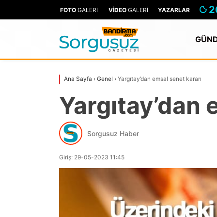
2
FOTO
GALERİ
VİDEO
GALERİ
YAZARLAR
GÜN
Ana Sayfa
›
Genel
›
Yargıtay’dan emsal senet kararı
Yargıtay’dan 
Sorgusuz Haber
Giriş: 29-05-2023 11:45