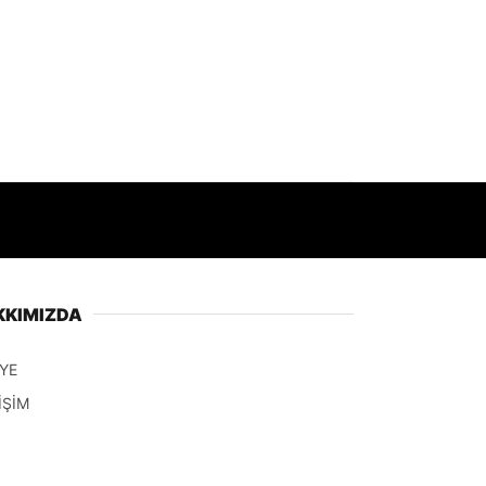
KKIMIZDA
YE
İŞİM