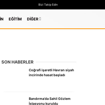
Bizi Takip Edin
İN
EĞİTİM
DİĞER
SON HABERLER
Coğrafi işaretli Havran siyah
incirinde hasat başladı
GÜNDEM
Bandırma’da Sahil Gözlem
İstasyonu kuruldu