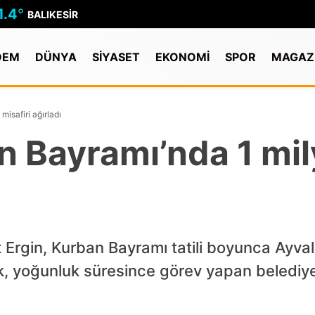
1.4
°
BALIKESIR
DEM
DÜNYA
SİYASET
EKONOMİ
SPOR
MAGAZ
isafiri ağırladı
n Bayramı’nda 1 mil
Ergin, Kurban Bayramı tatili boyunca Ayvalı
erek, yoğunluk süresince görev yapan belediy