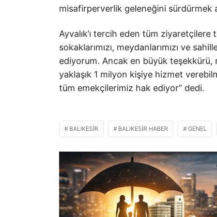
misafirperverlik geleneğini sürdürmek ad
Ayvalık’ı tercih eden tüm ziyaretçile
sokaklarımızı, meydanlarımızı ve sahill
ediyorum. Ancak en büyük teşekkürü, m
yaklaşık 1 milyon kişiye hizmet vereb
tüm emekçilerimiz hak ediyor” dedi.
BALIKESIR
BALIKESIR HABER
GENEL