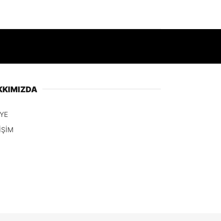
KKIMIZDA
YE
İŞİM