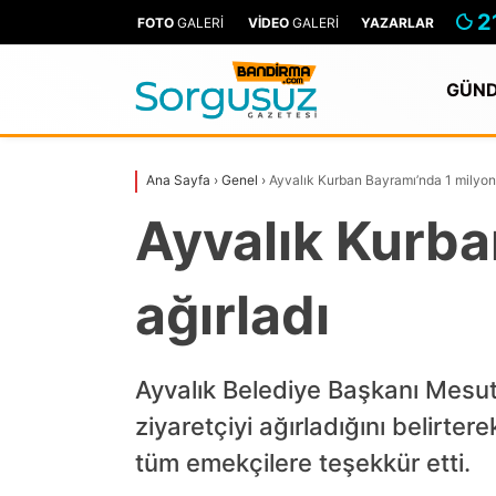
2
FOTO
GALERİ
VİDEO
GALERİ
YAZARLAR
GÜN
Ana Sayfa
›
Genel
›
Ayvalık Kurban Bayramı’nda 1 milyon m
Ayvalık Kurba
ağırladı
Ayvalık Belediye Başkanı Mesut 
ziyaretçiyi ağırladığını belirt
tüm emekçilere teşekkür etti.