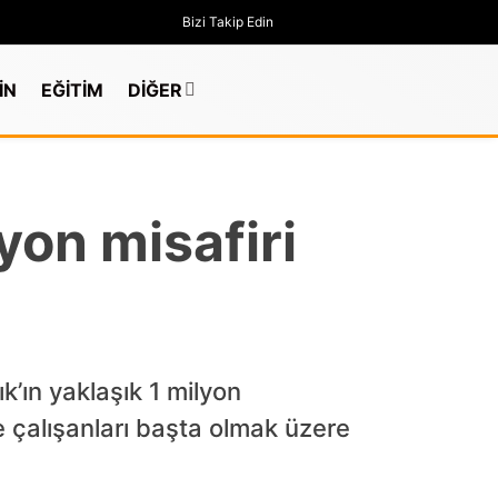
Bizi Takip Edin
İN
EĞİTİM
DİĞER
yon misafiri
k’ın yaklaşık 1 milyon
e çalışanları başta olmak üzere
GÜNDEM