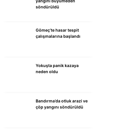
yangını büyümeden
söndürüldü
WhatsApp İhbar
Hattı
Gömeç’te hasar tespit
çalışmalarına başlandı
Facebook
Yokuşta panik kazaya
neden oldu
Instagram
Youtube
Bandırma’da otluk arazi ve
çöp yangını söndürüldü