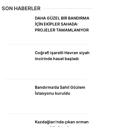
DÜNYA
SON HABERLER
SİYASET
DAHA GÜZEL BİR BANDIRMA
İÇİN EKİPLER SAHADA:
EKONOMİ
PROJELER TAMAMLANIYOR
SPOR
MAGAZİN
Coğrafi işaretli Havran siyah
incirinde hasat başladı
EĞİTİM
DİĞER
Bandırma’da Sahil Gözlem
İstasyonu kuruldu
Kazdağları’nda çıkan orman