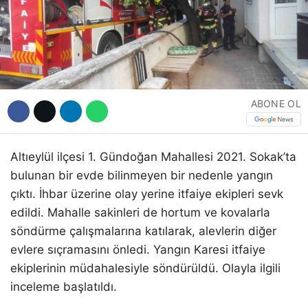
Hattı
Facebook
ABONE OL
Instagram
Altıeylül ilçesi 1. Gündoğan Mahallesi 2021. Sokak’ta
bulunan bir evde bilinmeyen bir nedenle yangın
Youtube
çıktı. İhbar üzerine olay yerine itfaiye ekipleri sevk
edildi. Mahalle sakinleri de hortum ve kovalarla
söndürme çalışmalarına katılarak, alevlerin diğer
evlere sıçramasını önledi. Yangın Karesi itfaiye
ekiplerinin müdahalesiyle söndürüldü. Olayla ilgili
inceleme başlatıldı.