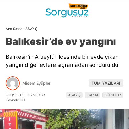
33.3
°
BALIKESIR
Ana Sayfa
›
ASAYİŞ
GALERİ
VİDEO
YAZARLAR
Balıkesir’de ev yangını
GÜNDEM
Balıkesir’in Altıeylül ilçesinde bir evde çıkan
DÜNYA
yangın diğer evlere sıçramadan söndürüldü.
SİYASET
EKONOMİ
Misem Eyüpler
TÜM YAZILARI
SPOR
Giriş: 19-09-2025 09:33
ASAYİŞ
Genel
GÜNDEM
Kaynak: İHA
MAGAZİN
EĞİTİM
WhatsApp İhbar
DİĞER