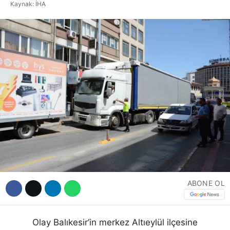
Kaynak: İHA
Hattı
Facebook
Instagram
Youtube
ABONE OL
Olay Balıkesir’in merkez Altıeylül ilçesine