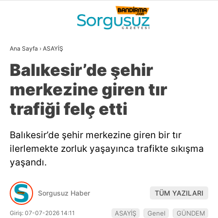
27.1
°
BALIKESIR
Ana Sayfa
›
ASAYİŞ
GALERİ
VİDEO
YAZARLAR
Balıkesir’de şehir
GÜNDEM
merkezine giren tır
DÜNYA
trafiği felç etti
SİYASET
Balıkesir’de şehir merkezine giren bir tır
EKONOMİ
ilerlemekte zorluk yaşayınca trafikte sıkışma
SPOR
yaşandı.
MAGAZİN
Sorgusuz Haber
TÜM YAZILARI
EĞİTİM
Giriş: 07-07-2026 14:11
ASAYİŞ
Genel
GÜNDEM
WhatsApp İhbar
DİĞER