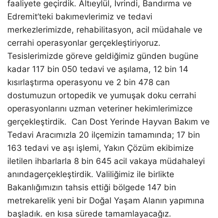
faaliyete
geçirdik.
Altıeylül
, İvrindi, Bandırma ve
Edremit’teki bakımevlerimiz ve tedavi
merkezlerimizde,
rehabilitasyon
, acil müdahale ve
cerrahi operasyonlar gerçekleştiriyoruz.
Tesislerimizde
göreve geld
i
ğimiz günden bugüne
kadar
117 bin
050 tedavi ve aşılama, 12 bin
14
kısırlaştırma operasyonu ve 2 bin 478 can
dostumuzun ortopedik ve yumuşak doku cerrahi
operasyonlarını uzman veteriner hekimlerimizce
gerçekleştirdik. Can Dost Yerinde Hayvan Bakım ve
Tedavi Aracımızla 20 ilçemizin tamamında; 17 bin
163 tedavi ve aşı işlemi, Yakın Çözüm
ekibimize
iletilen ihbarlarla 8 bin
645 acil vakaya müdahale
yi
anında
gerçekleştirdik.
Valiliğimiz ile birlikte
Bakanlığımızın tahsis ettiği bölgede 147 bin
metrekarelik yeni bir Doğal Yaşam Alanın yapımına
başladık.
e
n
kı
sa sürede tamamlayacağız.