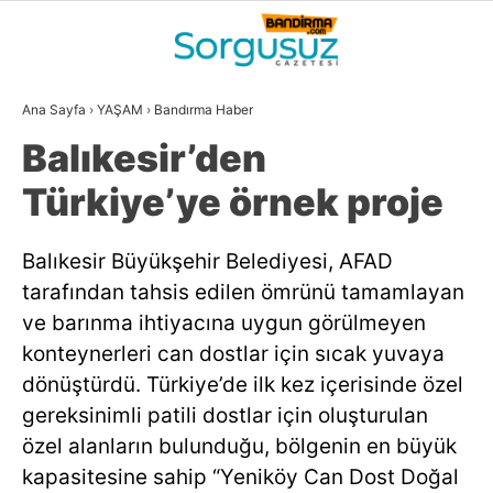
21.9
°
BALIKESIR
Ana Sayfa
›
YAŞAM
›
Bandırma Haber
GALERİ
VİDEO
YAZARLAR
Balıkesir’den
GÜNDEM
Türkiye’ye örnek proje
DÜNYA
Balıkesir Büyükşehir Belediyesi, AFAD
SİYASET
tarafından tahsis edilen ömrünü tamamlayan
EKONOMİ
ve barınma ihtiyacına uygun görülmeyen
konteynerleri can dostlar için sıcak yuvaya
SPOR
dönüştürdü. Türkiye’de ilk kez içerisinde özel
MAGAZİN
gereksinimli patili dostlar için oluşturulan
özel alanların bulunduğu, bölgenin en büyük
EĞİTİM
kapasitesine sahip “Yeniköy Can Dost Doğal
WhatsApp İhbar
DİĞER