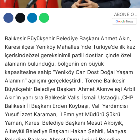
ABONE OL
Balıkesir Büyükşehir Belediye Başkanı Ahmet Akın,
Kares
i ilçesi Yeniköy Mahallesi’nde
Türkiye’de ilk kez
içerisinde
özel gereksinimli
patili
dostlar içinde özel
alanların bu
lunduğu,
bölgenin en büyük
kapasitesine sahip “Yeniköy Can Dost Doğal Yaşam
Alanı
nın
”
açılışını gerçekle
ş
tirdi.
Törene Balıkesir
Büyükşehir Belediye Başkanı Ahmet Akın
ve eşi Arbil
Akın’ın
yanı sıra
Balıkesir Valisi İsmail
Ustaoğlu
,
CHP
Balıkesir İl Başkanı Erden
Köybaşı
,
Vali Yardımcısı
Yusuf İzzet Karaman,
İl Emniyet Müdürü Şükrü
Yaman,
Karesi Belediye Başk
anı Mesut
Akbıyık
,
Altıeylül
Belediye Başkanı Hakan Şehirli, Manyas
Belediye Başkanı Ahmet Duru,
İvrindi Belediye