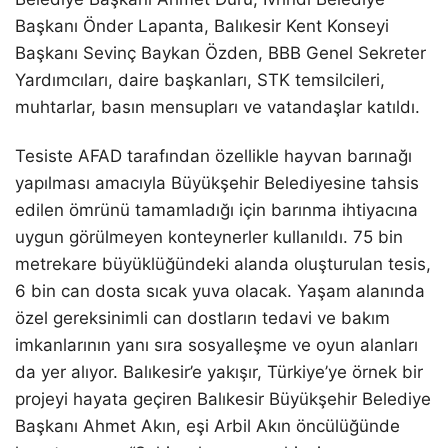
Başkanı Önder
Lapanta
,
Balıkesir Kent Konseyi
Başkanı Sevinç Baykan Özden,
BBB Genel Sekreter
Yardımcıları, daire başkanları, STK temsilcileri,
muhtarlar, basın mensupları ve vatandaşlar
katıldı.
Tesiste
AFAD tarafından özellikle hayvan barınağı
yapılması amacıyla Büyükşehir Belediyesine tahsis
edilen ömrünü tamamladığı için barınma ihtiyacına
uygun görülmeyen
konteyner
ler
kullanıldı.
75 bin
metrekare büyüklüğündeki alanda oluşturulan tesis,
6 bin can dosta
sıcak
yuva olacak.
Yaşam alanında
özel gereksinimli can dostların tedavi ve bakım
imkanlarının
yanı sıra sosyalleşme ve oyun alanları
da
yer alıyor.
Balıkesir’e yakışır, Türkiye’ye örnek bir
projeyi hayata geçiren Balıkesir Büyükşehir Belediye
Başkanı Ahmet Akın,
eşi Arbil Akın öncülüğünde