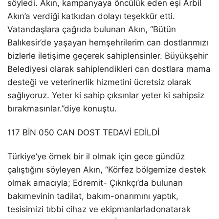
söyledi.
Akın, kampanyaya öncülük eden eşi Arbil
Akın’a verdiği katkıdan dolayı teşekkür etti.
Vatandaşlara çağrıda bulunan Akın, “
Bütün
Balıkesir’de yaşayan
hemşehrilerim
can dostlarımızı
bizlerle iletişime geçerek sahiplensinler. Büyükşehir
Belediyesi olarak sahiplendikleri can dostlara mama
desteği ve veterinerlik hizmetini ücretsiz olarak
sağlıyoruz. Yeter ki
sahip çıksınlar yeter ki sahipsiz
bırakmasınlar.”diye konuştu.
117 BİN 050 CAN DOST TEDAVİ EDİLDİ
Türkiye’ye örnek bir il olmak için gece gündüz
çalıştığını söyleyen Akın,
“Körfez bölgemize destek
olmak amacıyla; Edremit-
Çıkrıkçı’da
bulunan
bakımevinin tadilat, bakım-onarımını yaptık,
tesisimizi tıbbi cihaz ve
ekipmanlarla
donatarak