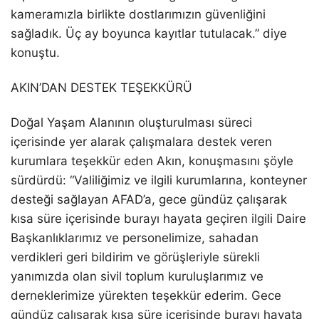
kameramızla birlikte dostlarımızın güvenliğini
sağladık.
Üç ay boyunca kayıtlar tutulacak.
” diye
konuştu.
AKIN’DAN DESTEK TEŞEKKÜRÜ
Doğal Yaşam Alanının oluşturulması süreci
içerisinde yer alarak çalışmalara destek veren
kurumlara teşekkür eden Akın, konuşmasını şöyle
sürdürdü: “Vali
liğimiz ve ilgili kurumlarına,
k
onteyner
desteği sağlayan
AFAD’a
, gece gündüz çalışarak
kısa süre içerisinde burayı hayata geçiren ilgili Daire
Başkanlıklarımız ve personelimize, sahadan
verdikleri geri bildirim ve görüşleriyle sürekli
yanımızda olan sivil toplum kuruluşlarımız ve
dernekler
imize yürekten teşekkür ederim.
Gece
gündüz çalışarak kısa süre içerisinde burayı hayata