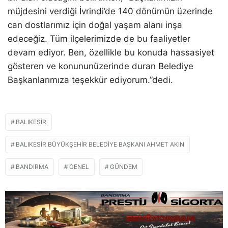
müjdesini verdiği İ
vrindi
’
de 140 dönümün üzerinde
can dostlarımız için doğal yaşam alanı inşa
edeceğiz.
T
üm ilçelerimizde de bu faaliyetler
devam ediyor. Ben
,
özellikle bu konuda hassasiyet
gösteren
ve konunun
üze
rinde duran Belediye
Başkanlarımıza
teşekkür ediyorum.
”dedi.
BALIKESIR
BALIKESIR BÜYÜKŞEHIR BELEDIYE BAŞKANI AHMET AKIN
BANDIRMA
GENEL
GÜNDEM