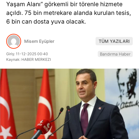
Yaşam Alanı” görkemli bir törenle hizmete
Hattı
açıldı. 75 bin metrekare alanda kurulan tesis,
6 bin can dosta yuva olacak.
Facebook
Misem Eyüpler
TÜM YAZILARI
Giriş: 11-12-2025 00:40
Bandırma Haber
Kaynak: HABER MERKEZI
Instagram
Youtube