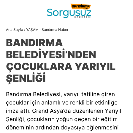
25
°
BALIKESIR
Ana Sayfa
›
YAŞAM
›
Bandırma Haber
GALERİ
VİDEO
YAZARLAR
BANDIRMA
GÜNDEM
BELEDİYESİ’NDEN
DÜNYA
ÇOCUKLARA YARIYIL
SİYASET
ŞENLİĞİ
EKONOMİ
Bandırma Belediyesi, yarıyıl tatiline giren
SPOR
çocuklar için anlamlı ve renkli bir etkinliğe
MAGAZİN
imza attı. Grand Asya’da düzenlenen Yarıyıl
Şenliği, çocukların yoğun geçen bir eğitim
EĞİTİM
döneminin ardından doyasıya eğlenmesini
WhatsApp İhbar
DİĞER