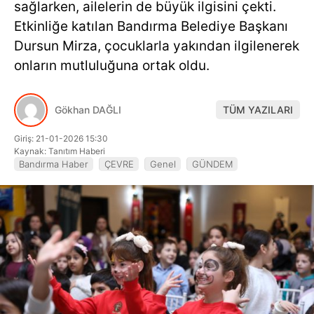
sağlarken, ailelerin de büyük ilgisini çekti.
Hattı
Etkinliğe katılan Bandırma Belediye Başkanı
Dursun Mirza, çocuklarla yakından ilgilenerek
onların mutluluğuna ortak oldu.
Facebook
Gökhan DAĞLI
TÜM YAZILARI
Giriş: 21-01-2026 15:30
Instagram
Kaynak: Tanıtım Haberi
Bandırma Haber
ÇEVRE
Genel
GÜNDEM
Youtube