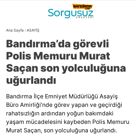
31.9
°
BALIKESIR
Ana Sayfa
›
ASAYİŞ
GALERİ
VİDEO
YAZARLAR
Bandırma’da görevli
GÜNDEM
Polis Memuru Murat
DÜNYA
Saçan son yolculuğuna
SİYASET
uğurlandı
EKONOMİ
Bandırma İlçe Emniyet Müdürlüğü Asayiş
SPOR
Büro Amirliği’nde görev yapan ve geçirdiği
MAGAZİN
rahatsızlığın ardından yoğun bakımdaki
yaşam mücadelesini kaybeden Polis Memuru
EĞİTİM
Murat Saçan, son yolculuğuna uğurlandı.
WhatsApp İhbar
DİĞER