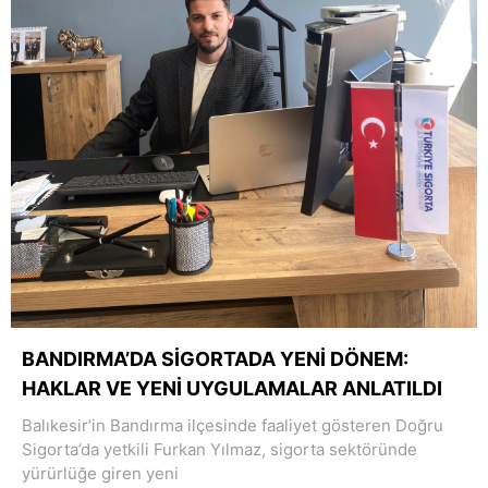
BANDIRMA’DA SİGORTADA YENİ DÖNEM:
HAKLAR VE YENİ UYGULAMALAR ANLATILDI
Balıkesir’in Bandırma ilçesinde faaliyet gösteren Doğru
Sigorta’da yetkili Furkan Yılmaz, sigorta sektöründe
yürürlüğe giren yeni