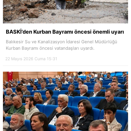
BASKİ’den Kurban Bayramı öncesi önemli uyarı
Balıkesir Su ve Kanalizasyon İdaresi Genel Müdürlüğü
Kurban Bayramı öncesi vatandaşları uyardı.
22 Mayıs 2026 Cuma 15:31