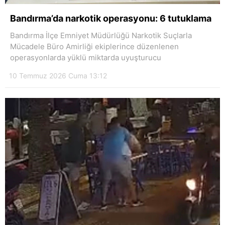
Hattı
Bandırma’da narkotik operasyonu: 6 tutuklama
Bandırma İlçe Emniyet Müdürlüğü Narkotik Suçlarla
Mücadele Büro Amirliği ekiplerince düzenlenen
operasyonlarda yüklü miktarda uyuşturucu
Facebook
10 Temmuz 2026 Cuma 13:12
Instagram
Youtube