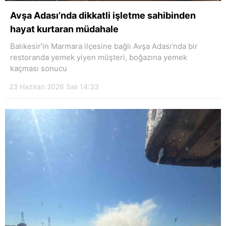
Avşa Adası’nda dikkatli işletme sahibinden
hayat kurtaran müdahale
Balıkesir’in Marmara ilçesine bağlı Avşa Adası’nda bir
restoranda yemek yiyen müşteri, boğazına yemek
kaçması sonucu
23 Haziran 2026 Salı 14:33