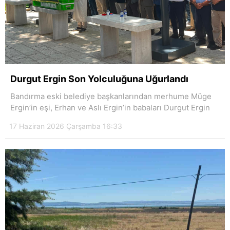
Durgut Ergin Son Yolculuğuna Uğurlandı
Bandırma eski belediye başkanlarından merhume Müge
Ergin’in eşi, Erhan ve Aslı Ergin’in babaları Durgut Ergin
17 Haziran 2026 Çarşamba 16:33