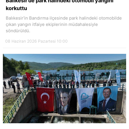
Balıkesir’de park halindeki otomobil yangını
korkuttu
Balıkesir’in Bandırma ilçesinde park halindeki otomobilde
çıkan yangın itfaiye ekiplerinin müdahalesiyle
söndürüldü.
08 Haziran 2026 Pazartesi 10:00