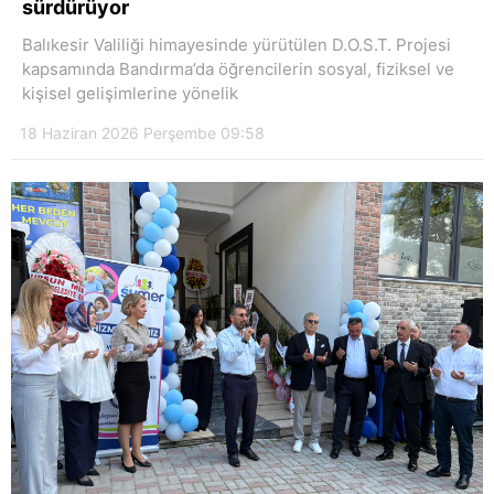
sürdürüyor
Balıkesir Valiliği himayesinde yürütülen D.O.S.T. Projesi
kapsamında Bandırma’da öğrencilerin sosyal, fiziksel ve
kişisel gelişimlerine yönelik
18 Haziran 2026 Perşembe 09:58