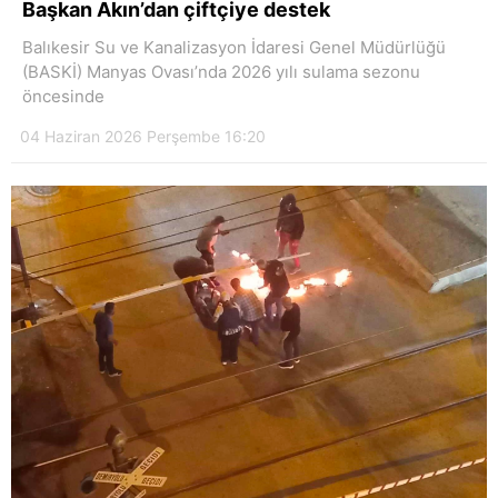
Başkan Akın’dan çiftçiye destek
Balıkesir Su ve Kanalizasyon İdaresi Genel Müdürlüğü
(BASKİ) Manyas Ovası’nda 2026 yılı sulama sezonu
öncesinde
04 Haziran 2026 Perşembe 16:20