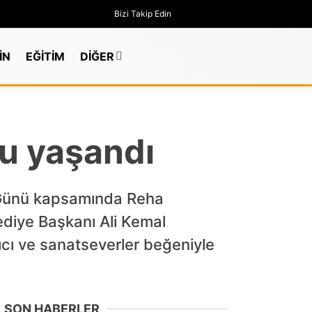
Bizi Takip Edin
İN
EĞİTİM
DİĞER
u yaşandı
k Günü kapsamında Reha
ediye Başkanı Ali Kemal
ıcı ve sanatseverler beğeniyle
GÜNDEM
SON HABERLER