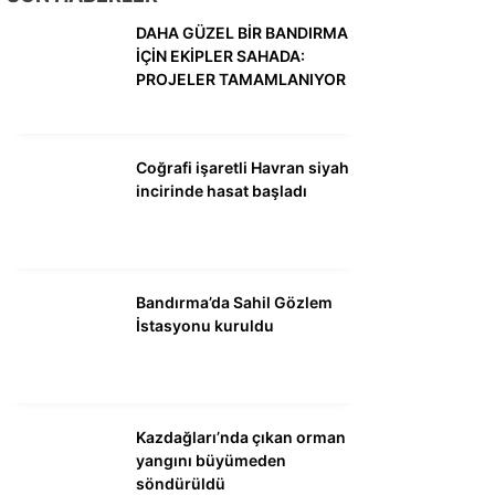
DÜNYA
DAHA GÜZEL BİR BANDIRMA
SİYASET
İÇİN EKİPLER SAHADA:
PROJELER TAMAMLANIYOR
EKONOMİ
SPOR
Coğrafi işaretli Havran siyah
MAGAZİN
incirinde hasat başladı
EĞİTİM
DİĞER
Bandırma’da Sahil Gözlem
İstasyonu kuruldu
Kazdağları’nda çıkan orman
yangını büyümeden
söndürüldü