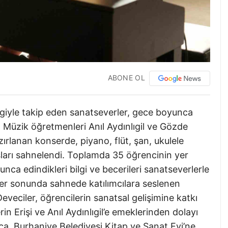
ABONE OL
ilgiyle takip eden sanatseverler, gece boyunca
i. Müzik öğretmenleri Anıl Aydınlıgil ve Gözde
ırlanan konserde, piyano, flüt, şan, ukulele
arı sahnelendi. Toplamda 35 öğrencinin yer
unca edindikleri bilgi ve becerileri sanatseverlerle
er sonunda sahnede katılımcılara seslenen
veciler, öğrencilerin sanatsal gelişimine katkı
 Erişi ve Anıl Aydınlıgil’e emeklerinden dolayı
ca, Burhaniye Belediyesi Kitap ve Sanat Evi’ne