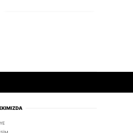
KKIMIZDA
YE
İŞİM