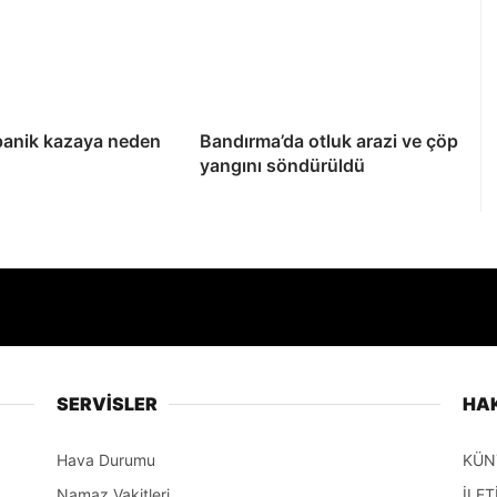
panik kazaya neden
Bandırma’da otluk arazi ve çöp
yangını söndürüldü
SERVİSLER
HA
Hava Durumu
KÜN
Namaz Vakitleri
İLET