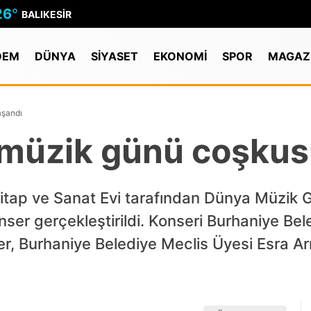
26
°
BALIKESIR
DEM
DÜNYA
SİYASET
EKONOMİ
SPOR
MAGAZ
aşandı
 müzik günü coşkus
 Kitap ve Sanat Evi tarafından Dünya Müzi
ser gerçekleştirildi. Konseri Burhaniye Bel
er, Burhaniye Belediye Meclis Üyesi Esra Ar