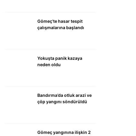
WhatsApp İhbar
Gömeç’te hasar tespit
Hattı
çalışmalarına başlandı
Facebook
Yokuşta panik kazaya
neden oldu
Instagram
Bandırma’da otluk arazi ve
Youtube
çöp yangını söndürüldü
Gömeç yangınına ilişkin 2