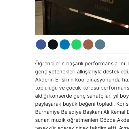
Öğrencilerin başarılı performanslarını 
genç yetenekleri alkışlarıyla destekled
Akderin Erişi’nin koordinasyonunda haz
topluluğu ve çocuk korosu performansl
aldığı konserde genç sanatçılar, yıl boy
paylaşarak büyük beğeni topladı. Kons
Burhaniye Belediye Başkanı Ali Kemal De
sunan müzik öğretmenleri Gözde Akderin
teşekkür ederek çiçek takdim etti. Ayrı