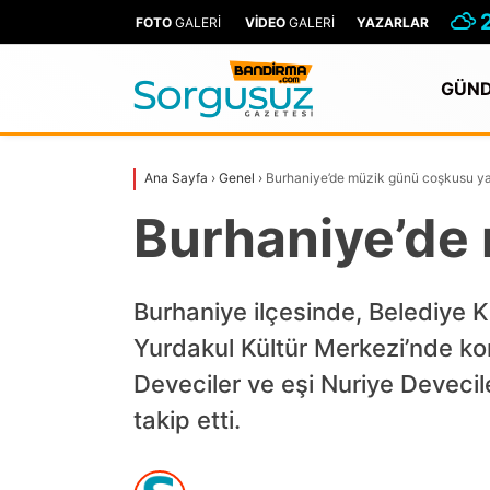
FOTO
GALERİ
VİDEO
GALERİ
YAZARLAR
GÜN
Ana Sayfa
›
Genel
›
Burhaniye’de müzik günü coşkusu y
Burhaniye’de
Burhaniye ilçesinde, Belediye
Yurdakul Kültür Merkezi’nde kon
Deveciler ve eşi Nuriye Devecil
takip etti.