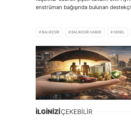
enstrüman bağışında bulunan destekçile
BALIKESIR
BALIKESIR HABER
GENEL
İLGİNİZİ
ÇEKEBİLİR