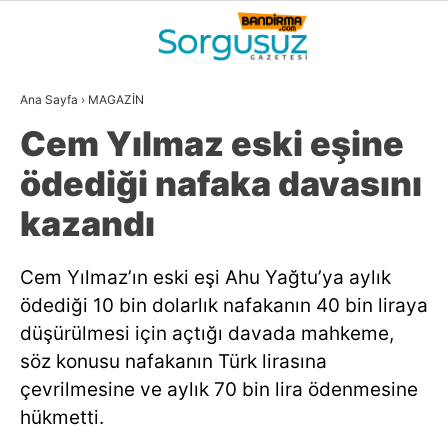
28.8
°
BALIKESIR
Ana Sayfa
›
MAGAZİN
GALERİ
VİDEO
YAZARLAR
Cem Yılmaz eski eşine
GÜNDEM
ödediği nafaka davasını
DÜNYA
kazandı
SİYASET
Cem Yılmaz’ın eski eşi Ahu Yağtu’ya aylık
EKONOMİ
ödediği 10 bin dolarlık nafakanın 40 bin liraya
SPOR
düşürülmesi için açtığı davada mahkeme,
söz konusu nafakanın Türk lirasına
MAGAZİN
çevrilmesine ve aylık 70 bin lira ödenmesine
EĞİTİM
hükmetti.
WhatsApp İhbar
DİĞER