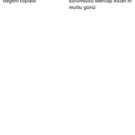
beğeni topladı
sorumlusu Mehtap Aslan’ın
mutlu günü