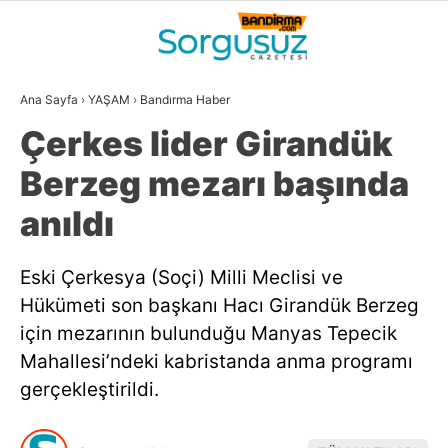
23.2
°
BALIKESIR
Ana Sayfa
›
YAŞAM
›
Bandırma Haber
GALERİ
VİDEO
YAZARLAR
Çerkes lider Girandük
GÜNDEM
Berzeg mezarı başında
DÜNYA
anıldı
SİYASET
Eski Çerkesya (Soçi) Milli Meclisi ve
EKONOMİ
Hükümeti son başkanı Hacı Girandük Berzeg
SPOR
için mezarının bulunduğu Manyas Tepecik
Mahallesi’ndeki kabristanda anma programı
MAGAZİN
gerçekleştirildi.
EĞİTİM
WhatsApp İhbar
DİĞER