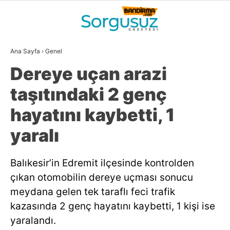
28.8
°
BALIKESIR
Ana Sayfa
›
Genel
GALERİ
VİDEO
YAZARLAR
Dereye uçan arazi
GÜNDEM
taşıtındaki 2 genç
DÜNYA
hayatını kaybetti, 1
SİYASET
yaralı
EKONOMİ
Balıkesir’in Edremit ilçesinde kontrolden
SPOR
çıkan otomobilin dereye uçması sonucu
MAGAZİN
meydana gelen tek taraflı feci trafik
kazasında 2 genç hayatını kaybetti, 1 kişi ise
EĞİTİM
yaralandı.
WhatsApp İhbar
DİĞER