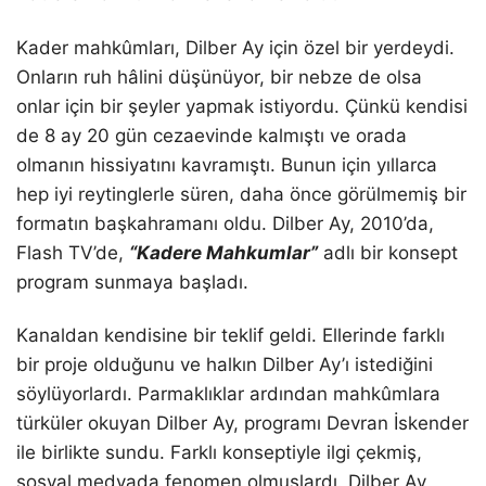
Kader mahkûmları, Dilber Ay için özel bir yerdeydi.
Onların ruh hâlini düşünüyor, bir nebze de olsa
onlar için bir şeyler yapmak istiyordu. Çünkü kendisi
de 8 ay 20 gün cezaevinde kalmıştı ve orada
olmanın hissiyatını kavramıştı. Bunun için yıllarca
hep iyi reytinglerle süren, daha önce görülmemiş bir
formatın başkahramanı oldu. Dilber Ay, 2010’da,
Flash TV’de,
“Kadere Mahkumlar”
adlı bir konsept
program sunmaya başladı.
Kanaldan kendisine bir teklif geldi. Ellerinde farklı
bir proje olduğunu ve halkın Dilber Ay’ı istediğini
söylüyorlardı. Parmaklıklar ardından mahkûmlara
türküler okuyan Dilber Ay, programı Devran İskender
ile birlikte sundu. Farklı konseptiyle ilgi çekmiş,
sosyal medyada fenomen olmuşlardı. Dilber Ay,