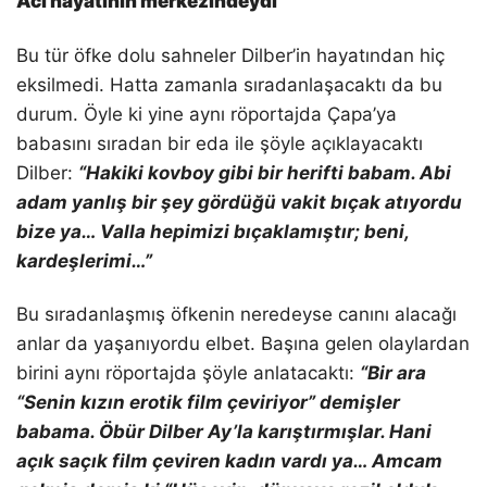
Acı hayatının merkezindeydi
Bu tür öfke dolu sahneler Dilber’in hayatından hiç
eksilmedi. Hatta zamanla sıradanlaşacaktı da bu
durum. Öyle ki yine aynı röportajda Çapa’ya
babasını sıradan bir eda ile şöyle açıklayacaktı
Dilber:
“
Hakiki kovboy gibi bir herifti babam. Abi
adam yanlış bir şey gördüğü vakit bıçak atıyordu
bize ya… Valla hepimizi bıçaklamıştır; beni,
kardeşlerimi…”
Bu sıradanlaşmış öfkenin neredeyse canını alacağı
anlar da yaşanıyordu elbet. Başına gelen olaylardan
birini aynı röportajda şöyle anlatacaktı:
“
Bir ara
“Senin kızın erotik film çeviriyor” demişler
babama. Öbür Dilber Ay’la karıştırmışlar. Hani
açık saçık film çeviren kadın vardı ya… Amcam