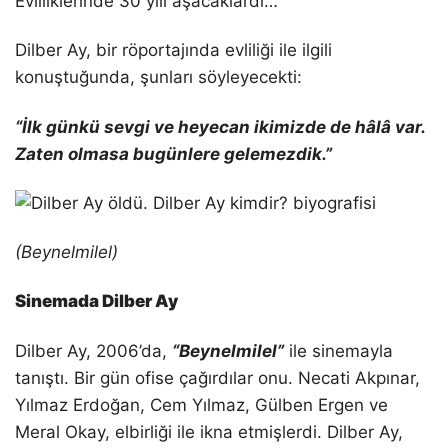
Evliliklerinde 30 yılı aşacaklardı…
Dilber Ay, bir röportajında evliliği ile ilgili
konuştuğunda, şunları söyleyecekti:
“İlk günkü sevgi ve heyecan ikimizde de hâlâ var.
Zaten olmasa bugünlere gelemezdik.”
(Beynelmilel)
Sinemada Dilber Ay
Dilber Ay, 2006’da,
“Beynelmilel”
ile sinemayla
tanıştı. Bir gün ofise çağırdılar onu. Necati Akpınar,
Yılmaz Erdoğan, Cem Yılmaz, Gülben Ergen ve
Meral Okay, elbirliği ile ikna etmişlerdi. Dilber Ay,