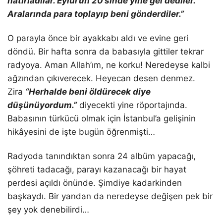
hatırladılar. Eylül’ün 20’sinde yine gel dediler.
Aralarında para toplayıp beni gönderdiler.”
O parayla önce bir ayakkabı aldı ve evine geri
döndü. Bir hafta sonra da babasıyla gittiler tekrar
radyoya. Aman Allah’ım, ne korku! Neredeyse kalbi
ağzından çıkıverecek. Heyecan desen denmez.
Zira
“Herhalde beni öldürecek diye
düşünüyordum.”
diyecekti yine röportajında.
Babasının türkücü olmak için İstanbul’a gelişinin
hikâyesini de işte bugün öğrenmişti…
Radyoda tanındıktan sonra 24 albüm yapacağı,
şöhreti tadacağı, parayı kazanacağı bir hayat
perdesi açıldı önünde. Şimdiye kadarkinden
başkaydı. Bir yandan da neredeyse değişen pek bir
şey yok denebilirdi…