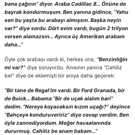
bana çağırın” diyor. Araba Cadillac 8… Önüne de
bayrak kondurmuşum. Ben yanına gidince, “Yahu
sen bu yaşta bu arabayı almışsın. Başka neyin
var?” diye sordu. Dört evim vardı, bugün 2 trilyon
versen alamazsın… Ayrıca üç Amerikan arabam
daha…”
Öyle çok arabası vardı ki, herkes ona,
“Benzinliğin
mi var?”
diye soruyordu. Anısının yanına “Cahiliz
be!” diye de eklemişti bir anıya daha geçerek:
“Bir tane de Regal’im vardı. Bir Ford Granada, bir
de Buick… Babama “Bir de uçak alalım bari”
dedim. “Nereye koyacaksın kızım uçağı?” deyince
“Bahçeye konduruveririz” diye cevap verdim. Ben
öyle zannediyordum. Meğer havaalanında
dururmuş. Cahiliz be anam babam…”