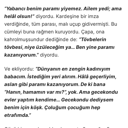
“Yabancı benim paramı yiyemez. Ailem yedi; ama
helâl olsun!”
diyordu. Kardeşine bir imza
verdiğinde, tüm parası, malı uçup gidivermişti. Bu
cümleyi buna rağmen kuruyordu. Çapa, ona
kahrolmuşsundur dediğinde de:
“Tövbelerin
tövbesi, niye üzüleceğim ya… Ben yine paramı
kazanıyorum.”
diyordu.
Ve ekliyordu:
“Dünyanın en zengin kadınıyım
babacım. İstediğim yeri alırım. Hâlâ geçerliyim,
aslan gibi paramı kazanıyorum. De ki bana
“Hanın, hamamın var mı?”, yok. Ama gecekondu
evler yaptım kendime… Gecekondu dediysem
benim için köşk. Çoluğum çocuğum hep
etrafımda.”