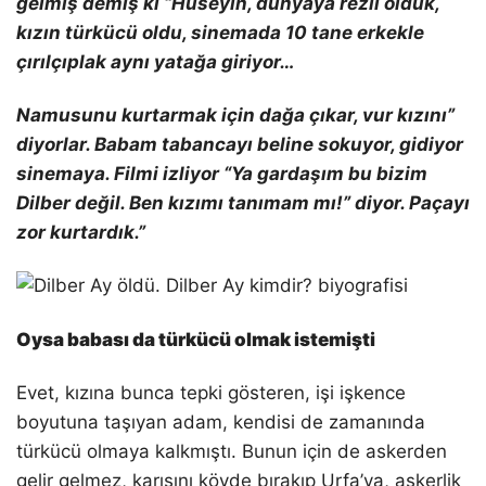
gelmiş demiş ki “Hüseyin, dünyaya rezil olduk,
kızın türkücü oldu, sinemada 10 tane erkekle
çırılçıplak aynı yatağa giriyor…
Namusunu kurtarmak için dağa çıkar, vur kızını”
diyorlar. Babam tabancayı beline sokuyor, gidiyor
sinemaya. Filmi izliyor “Ya gardaşım bu bizim
Dilber değil. Ben kızımı tanımam mı!” diyor. Paçayı
zor kurtardık.”
Oysa babası da türkücü olmak istemişti
Evet, kızına bunca tepki gösteren, işi işkence
boyutuna taşıyan adam, kendisi de zamanında
türkücü olmaya kalkmıştı. Bunun için de askerden
gelir gelmez, karısını köyde bırakıp Urfa’ya, askerlik