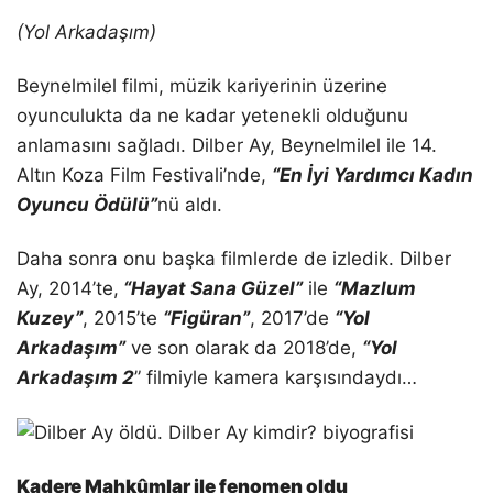
(Yol Arkadaşım)
Beynelmilel filmi, müzik kariyerinin üzerine
oyunculukta da ne kadar yetenekli olduğunu
anlamasını sağladı. Dilber Ay, Beynelmilel ile 14.
Altın Koza Film Festivali’nde,
“En İyi Yardımcı Kadın
Oyuncu Ödülü”
nü aldı.
Daha sonra onu başka filmlerde de izledik. Dilber
Ay, 2014’te,
“Hayat Sana Güzel”
ile
“Mazlum
Kuzey”
, 2015’te
“Figüran”
, 2017’de
“Yol
Arkadaşım”
ve son olarak da 2018’de,
“Yol
Arkadaşım 2
” filmiyle kamera karşısındaydı…
Kadere Mahkûmlar ile fenomen oldu