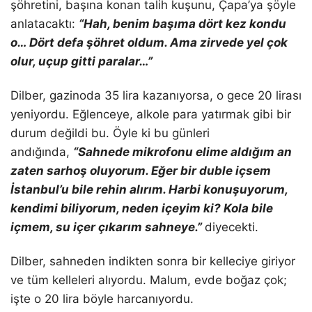
şöhretini, başına konan talih kuşunu, Çapa’ya şöyle
anlatacaktı:
“
Hah, benim başıma dört kez kondu
o… Dört defa şöhret oldum. Ama zirvede yel çok
olur, uçup gitti paralar…”
Dilber, gazinoda 35 lira kazanıyorsa, o gece 20 lirası
yeniyordu. Eğlenceye, alkole para yatırmak gibi bir
durum değildi bu. Öyle ki bu günleri
andığında,
“Sahnede mikrofonu elime aldığım an
zaten sarhoş oluyorum. Eğer bir duble içsem
İstanbul’u bile rehin alırım. Harbi konuşuyorum,
kendimi biliyorum, neden içeyim ki? Kola bile
içmem, su içer çıkarım sahneye.”
diyecekti.
Dilber, sahneden indikten sonra bir kelleciye giriyor
ve tüm kelleleri alıyordu. Malum, evde boğaz çok;
işte o 20 lira böyle harcanıyordu.