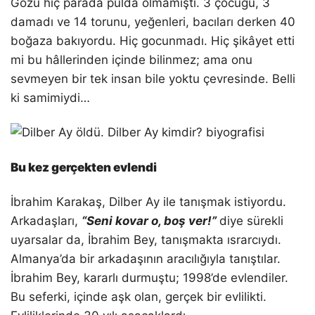
Gözü hiç parada pulda olmamıştı. 3 çocuğu, 3
damadı ve 14 torunu, yeğenleri, bacıları derken 40
boğaza bakıyordu. Hiç gocunmadı. Hiç şikâyet etti
mi bu hâllerinden içinde bilinmez; ama onu
sevmeyen bir tek insan bile yoktu çevresinde. Belli
ki samimiydi…
Bu kez gerçekten evlendi
İbrahim Karakaş, Dilber Ay ile tanışmak istiyordu.
Arkadaşları,
“Seni kovar o, boş ver!”
diye sürekli
uyarsalar da, İbrahim Bey, tanışmakta ısrarcıydı.
Almanya’da bir arkadaşının aracılığıyla tanıştılar.
İbrahim Bey, kararlı durmuştu; 1998’de evlendiler.
Bu seferki, içinde aşk olan, gerçek bir evlilikti.