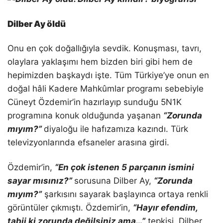
Dilber Ay öldü
Onu en çok doğallığıyla sevdik. Konuşması, tavrı,
olaylara yaklaşımı hem bizden biri gibi hem de
hepimizden başkaydı işte. Tüm Türkiye’ye onun en
doğal hâli Kadere Mahkûmlar programı sebebiyle
Cüneyt Özdemir’in hazırlayıp sunduğu 5N1K
programına konuk olduğunda yaşanan
“Zorunda
mıyım?”
diyaloğu ile hafızamıza kazındı. Türk
televizyonlarında efsaneler arasına girdi.
Özdemir’in,
“En çok istenen 5 parçanın ismini
sayar mısınız?”
sorusuna Dilber Ay,
“Zorunda
mıyım?”
şarkısını sayarak başlayınca ortaya renkli
görüntüler çıkmıştı. Özdemir’in,
“Hayır efendim,
tabii ki zorunda değilsiniz ama…”
tepkisi, Dilber