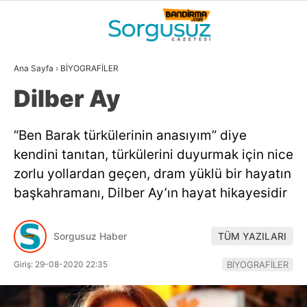
21
°
BALIKESIR
Ana Sayfa
›
BİYOGRAFİLER
GALERİ
VİDEO
YAZARLAR
Dilber Ay
GÜNDEM
“Ben Barak türkülerinin anasıyım” diye
DÜNYA
kendini tanıtan, türkülerini duyurmak için nice
SİYASET
zorlu yollardan geçen, dram yüklü bir hayatın
başkahramanı, Dilber Ay’ın hayat hikayesidir
EKONOMİ
SPOR
Sorgusuz Haber
TÜM YAZILARI
MAGAZİN
Giriş: 29-08-2020 22:35
BİYOGRAFİLER
EĞİTİM
WhatsApp İhbar
DİĞER