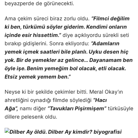
beyazperde de görünecekti.
Ama çekim süreci biraz zorlu oldu.
“Filmci değilim
ki ben, türkümü söyler giderim. Kendimi onların
içinde esir hissettim.”
diye açıklıyordu sürekli seti
bırakıp gidişlerini. Sonra ekliyordu:
“
Adamların
yemek içmek saatleri bile planlı. Uyku desen hiç
yok. Bir de yemekler az gelince… Dayanamam ben
öyle işe. Benim yemeğim bol olacak, etli olacak.
Etsiz yemek yemem ben.”
Neyse ki bir şekilde çekimler bitti. Meral Okay’ın
ahretliğini oynadığı filmde söylediği
“Hacı
Ağa”,
namı diğer
“Tavukları Pişirmişem”
türküsüyle
dillere pelesenk oldu.