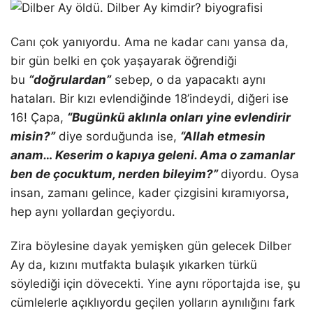
Canı çok yanıyordu. Ama ne kadar canı yansa da,
bir gün belki en çok yaşayarak öğrendiği
bu
“doğrulardan”
sebep, o da yapacaktı aynı
hataları. Bir kızı evlendiğinde 18’indeydi, diğeri ise
16! Çapa,
“Bugünkü aklınla onları yine evlendirir
misin?”
diye sorduğunda ise,
“
Allah etmesin
anam… Keserim o kapıya geleni. Ama o zamanlar
ben de çocuktum, nerden bileyim?”
diyordu. Oysa
insan, zamanı gelince, kader çizgisini kıramıyorsa,
hep aynı yollardan geçiyordu.
Zira böylesine dayak yemişken gün gelecek Dilber
Ay da, kızını mutfakta bulaşık yıkarken türkü
söylediği için dövecekti. Yine aynı röportajda ise, şu
cümlelerle açıklıyordu geçilen yolların aynılığını fark