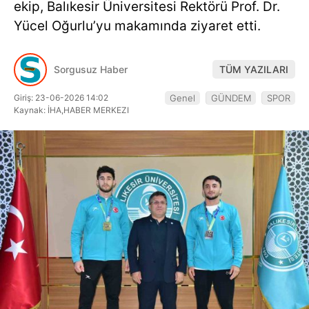
ekip, Balıkesir Üniversitesi Rektörü Prof. Dr.
Hattı
Yücel Oğurlu’yu makamında ziyaret etti.
Sorgusuz Haber
TÜM YAZILARI
Facebook
Giriş: 23-06-2026 14:02
Genel
GÜNDEM
SPOR
Kaynak: İHA,HABER MERKEZI
Instagram
Youtube