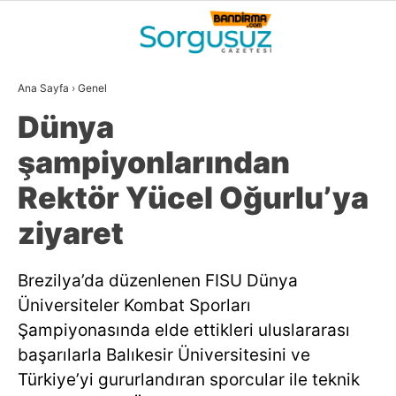
20.7
°
BALIKESIR
Ana Sayfa
›
Genel
GALERİ
VİDEO
YAZARLAR
Dünya
GÜNDEM
şampiyonlarından
DÜNYA
Rektör Yücel Oğurlu’ya
SİYASET
ziyaret
EKONOMİ
Brezilya’da düzenlenen FISU Dünya
SPOR
Üniversiteler Kombat Sporları
MAGAZİN
Şampiyonasında elde ettikleri uluslararası
başarılarla Balıkesir Üniversitesini ve
EĞİTİM
Türkiye’yi gururlandıran sporcular ile teknik
WhatsApp İhbar
DİĞER