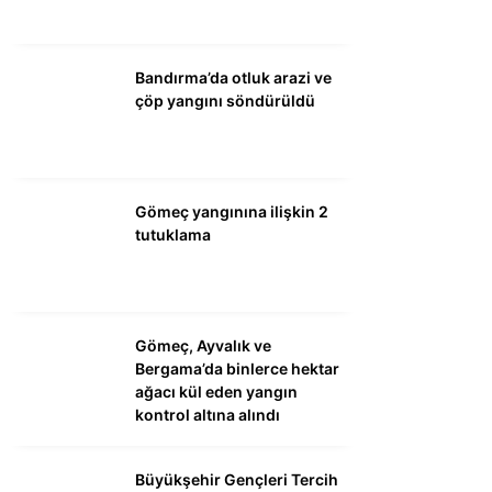
WhatsApp İhbar
Bandırma’da otluk arazi ve
Hattı
çöp yangını söndürüldü
Facebook
Gömeç yangınına ilişkin 2
tutuklama
Instagram
Gömeç, Ayvalık ve
Youtube
Bergama’da binlerce hektar
ağacı kül eden yangın
kontrol altına alındı
Büyükşehir Gençleri Tercih