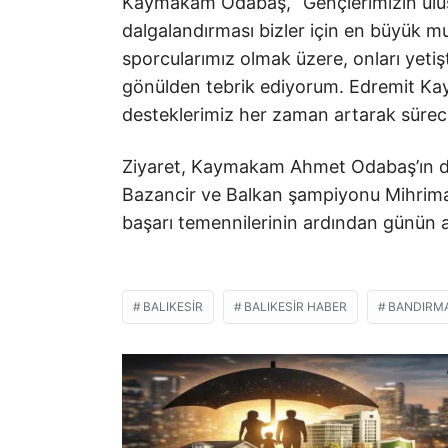
Kaymakam Odabaş, “Gençlerimizin ulusl
dalgalandırması bizler için en büyük m
sporcularımız olmak üzere, onları yetiş
gönülden tebrik ediyorum. Edremit Kay
desteklerimiz her zaman artarak sürece
Ziyaret, Kaymakam Ahmet Odabaş’ın dü
Bazancir ve Balkan şampiyonu Mihrimah
başarı temennilerinin ardından günün an
BALIKESIR
BALIKESIR HABER
BANDIRM