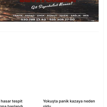
hasar tespit
Yokuşta panik kazaya neden
rına başlandı
oldu