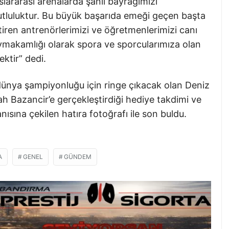
ararası arenalarda şanlı bayrağımızı
utluluktur. Bu büyük başarıda emeği geçen başta
tiren antrenörlerimizi ve öğretmenlerimizi canı
makamlığı olarak spora ve sporcularımıza olan
ktir” dedi.
nya şampiyonluğu için ringe çıkacak olan Deniz
 Bazancir’e gerçekleştirdiği hediye takdimi ve
ısına çekilen hatıra fotoğrafı ile son buldu.
A
GENEL
GÜNDEM