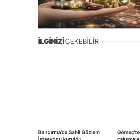
İLGİNİZİ
ÇEKEBİLİR
Bandırma’da Sahil Gözlem
Gömeç’te 
İstasyonu kuruldu
çalışmala