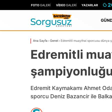
2
FOTO
GALERİ
VİDEO
GALERİ
YAZARLAR
GÜN
Ana Sayfa
›
Genel
›
Edremitli muaythai sporcusu dünya 
Edremitli mu
şampiyonluğu
Edremit Kaymakamı Ahmet Odabaş
sporcu Deniz Bazancir ile Balk