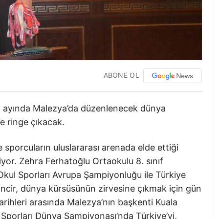
ABONE OL
an ayında Malezya’da düzenlenecek dünya
e ringe çıkacak.
e sporcuların uluslararası arenada elde ettiği
or. Zehra Ferhatoğlu Ortaokulu 8. sınıf
Okul Sporları Avrupa Şampiyonluğu ile Türkiye
zancir, dünya kürsüsünün zirvesine çıkmak için gün
arihleri arasında Malezya’nın başkenti Kuala
 Sporları Dünya Şampiyonası’nda Türkiye’yi,