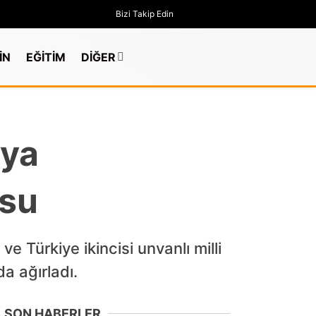
Bizi Takip Edin
İN
EĞİTİM
DİĞER
nya
usu
Türkiye ikincisi unvanlı milli
a ağırladı.
GÜNDEM
SON HABERLER