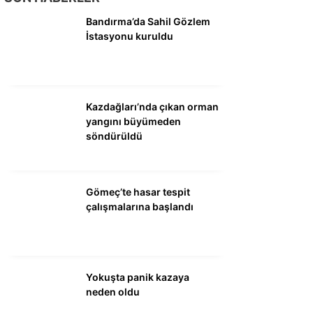
DÜNYA
Bandırma’da Sahil Gözlem
SİYASET
İstasyonu kuruldu
EKONOMİ
SPOR
Kazdağları’nda çıkan orman
MAGAZİN
yangını büyümeden
söndürüldü
EĞİTİM
DİĞER
Gömeç’te hasar tespit
çalışmalarına başlandı
Yokuşta panik kazaya
neden oldu