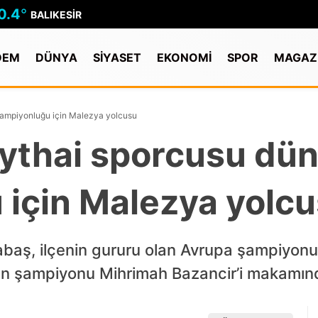
0.4
°
BALIKESIR
DEM
DÜNYA
SİYASET
EKONOMİ
SPOR
MAGAZ
şampiyonluğu için Malezya yolcusu
aythai sporcusu dü
 için Malezya yolc
, ilçenin gururu olan Avrupa şampiyonu ve 
an şampiyonu Mihrimah Bazancir’i makamınd