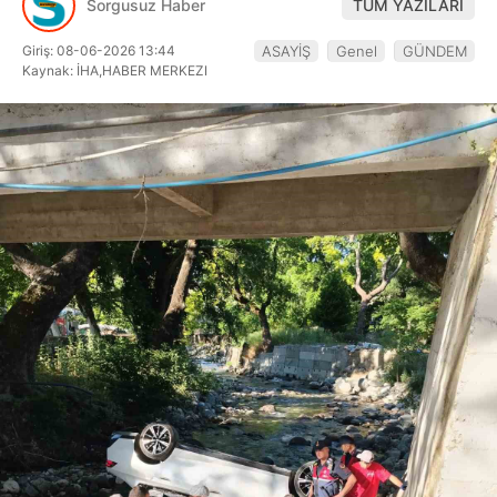
Sorgusuz Haber
TÜM YAZILARI
Hattı
Giriş: 08-06-2026 13:44
ASAYİŞ
Genel
GÜNDEM
Kaynak: İHA,HABER MERKEZI
Facebook
Instagram
Youtube