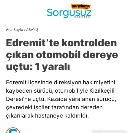
25.3
°
BALIKESIR
Ana Sayfa
›
ASAYİŞ
GALERİ
VİDEO
YAZARLAR
Edremit’te kontrolden
GÜNDEM
çıkan otomobil dereye
DÜNYA
uçtu: 1 yaralı
SİYASET
Edremit ilçesinde direksiyon hakimiyetini
EKONOMİ
kaybeden sürücü, otomobiliyle Kızılkeçili
SPOR
Deresi’ne uçtu. Kazada yaralanan sürücü,
çevredeki işçiler tarafından dereden
MAGAZİN
çıkarılarak hastaneye kaldırıldı.
EĞİTİM
WhatsApp İhbar
DİĞER