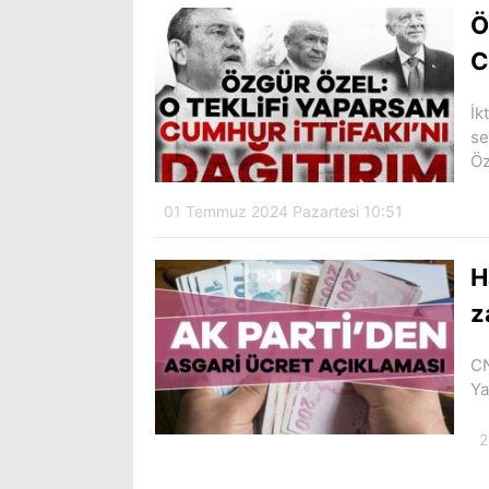
Ö
C
İk
se
Öz
01 Temmuz 2024 Pazartesi 10:51
H
z
CN
Ya
2