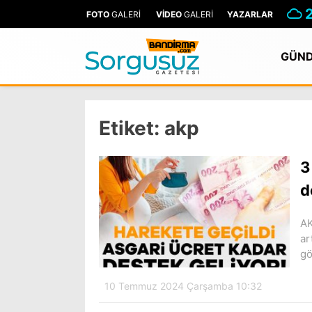
FOTO
GALERİ
VİDEO
GALERİ
YAZARLAR
GÜN
Etiket:
akp
3
d
AK
ar
gö
10 Temmuz 2024 Çarşamba 10:32