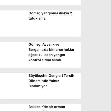
Gömeç yangınına ilişkin 2
WhatsApp İhbar
tutuklama
Hattı
Gömeç, Ayvalık ve
Facebook
Bergama’da binlerce hektar
ağacı kül eden yangın
kontrol altına alındı
Instagram
Büyükşehir Gençleri Tercih
Youtube
Döneminde Yalnız
Bırakmıyor
Balıkesir’de bir orman