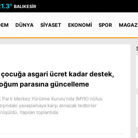
21.3
°
BALIKESIR
DEM
DÜNYA
SİYASET
EKONOMİ
SPOR
MAGAZ
 çocuğa asgari ücret kadar destek,
oğum parasına güncelleme
 Parti Merkez Yürütme Kurulu’nda (MYK) nüfus
tışındaki yavaşlamaya karşı alınacak tedbirler
rüşüldü. Yapılan toplantıda