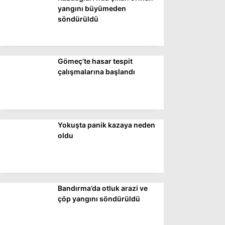
DÜNYA
yangını büyümeden
söndürüldü
SİYASET
EKONOMİ
Gömeç’te hasar tespit
SPOR
çalışmalarına başlandı
MAGAZİN
EĞİTİM
DİĞER
Yokuşta panik kazaya neden
oldu
Bandırma’da otluk arazi ve
çöp yangını söndürüldü