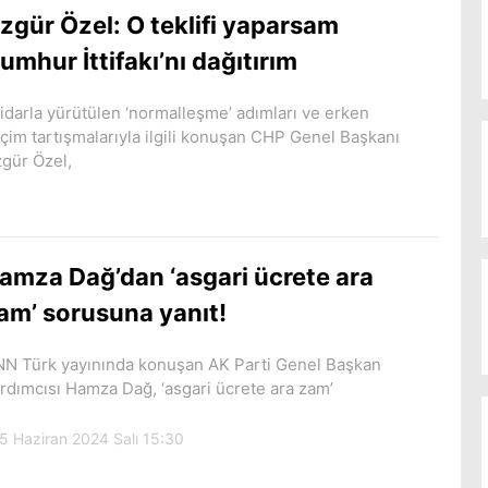
zgür Özel: O teklifi yaparsam
umhur İttifakı’nı dağıtırım
tidarla yürütülen ‘normalleşme’ adımları ve erken
çim tartışmalarıyla ilgili konuşan CHP Genel Başkanı
gür Özel,
amza Dağ’dan ‘asgari ücrete ara
am’ sorusuna yanıt!
N Türk yayınında konuşan AK Parti Genel Başkan
rdımcısı Hamza Dağ, ‘asgari ücrete ara zam’
5 Haziran 2024 Salı 15:30