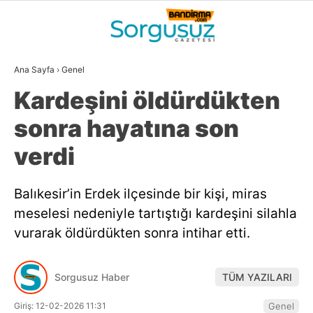
29.7
°
BALIKESIR
Ana Sayfa
›
Genel
GALERİ
VİDEO
YAZARLAR
Kardeşini öldürdükten
GÜNDEM
sonra hayatına son
DÜNYA
verdi
SİYASET
Balıkesir’in Erdek ilçesinde bir kişi, miras
EKONOMİ
meselesi nedeniyle tartıştığı kardeşini silahla
SPOR
vurarak öldürdükten sonra intihar etti.
MAGAZİN
Sorgusuz Haber
TÜM YAZILARI
EĞİTİM
Giriş: 12-02-2026 11:31
Genel
WhatsApp İhbar
DİĞER