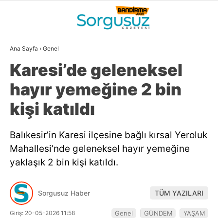
23
°
BALIKESIR
Ana Sayfa
›
Genel
GALERİ
VİDEO
YAZARLAR
Karesi’de geleneksel
GÜNDEM
hayır yemeğine 2 bin
DÜNYA
kişi katıldı
SİYASET
Balıkesir’in Karesi ilçesine bağlı kırsal Yeroluk
EKONOMİ
Mahallesi’nde geleneksel hayır yemeğine
SPOR
yaklaşık 2 bin kişi katıldı.
MAGAZİN
Sorgusuz Haber
TÜM YAZILARI
EĞİTİM
Giriş: 20-05-2026 11:58
Genel
GÜNDEM
YAŞAM
WhatsApp İhbar
DİĞER