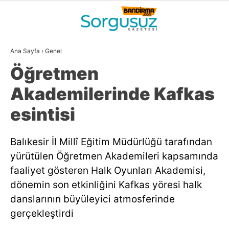
28.6
°
BALIKESIR
Ana Sayfa
›
Genel
GALERİ
VİDEO
YAZARLAR
Öğretmen
GÜNDEM
Akademilerinde Kafkas
DÜNYA
esintisi
SİYASET
Balıkesir İl Millî Eğitim Müdürlüğü tarafından
EKONOMİ
yürütülen Öğretmen Akademileri kapsamında
SPOR
faaliyet gösteren Halk Oyunları Akademisi,
dönemin son etkinliğini Kafkas yöresi halk
MAGAZİN
danslarının büyüleyici atmosferinde
EĞİTİM
gerçekleştirdi
WhatsApp İhbar
DİĞER