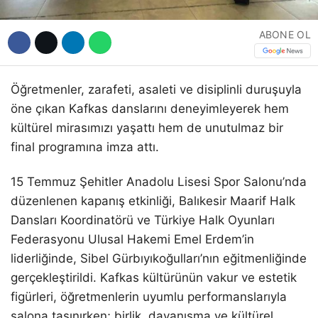
ABONE OL
Öğretmenler, zarafeti, asaleti ve disiplinli duruşuyla
öne çıkan Kafkas danslarını deneyimleyerek hem
kültürel mirasımızı yaşattı hem de unutulmaz bir
final programına imza attı.
15 Temmuz Şehitler Anadolu Lisesi Spor Salonu’nda
düzenlenen kapanış etkinliği, Balıkesir Maarif Halk
Dansları Koordinatörü ve Türkiye Halk Oyunları
Federasyonu Ulusal Hakemi Emel Erdem’in
liderliğinde, Sibel Gürbıyıkoğulları’nın eğitmenliğinde
gerçekleştirildi. Kafkas kültürünün vakur ve estetik
figürleri, öğretmenlerin uyumlu performanslarıyla
salona taşınırken; birlik, dayanışma ve kültürel