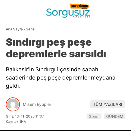
21.9
°
BALIKESIR
Ana Sayfa
›
Genel
GALERİ
VİDEO
YAZARLAR
Sındırgı peş peşe
GÜNDEM
depremlerle sarsıldı
DÜNYA
Balıkesir’in Sındırgı ilçesinde sabah
SİYASET
saatlerinde peş peşe depremler meydana
EKONOMİ
geldi.
SPOR
Misem Eyüpler
TÜM YAZILARI
MAGAZİN
Giriş: 13-11-2025 11:07
Genel
GÜNDEM
EĞİTİM
Kaynak: İHA
WhatsApp İhbar
DİĞER