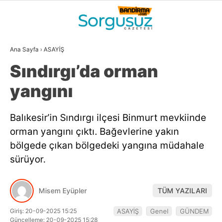
22.4
°
BALIKESIR
Ana Sayfa
›
ASAYİŞ
GALERİ
VİDEO
YAZARLAR
Sındırgı’da orman
GÜNDEM
yangını
DÜNYA
Balıkesir’in Sındırgı ilçesi Binmurt mevkiinde
SİYASET
orman yangını çıktı. Bağevlerine yakın
EKONOMİ
bölgede çıkan bölgedeki yangına müdahale
sürüyor.
SPOR
MAGAZİN
Misem Eyüpler
TÜM YAZILARI
EĞİTİM
Giriş: 20-09-2025 15:25
ASAYİŞ
Genel
GÜNDEM
WhatsApp İhbar
Güncelleme: 20-09-2025 15:28
DİĞER