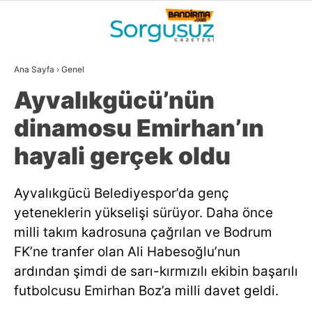
32.4
°
BALIKESIR
Ana Sayfa
›
Genel
GALERİ
VİDEO
YAZARLAR
Ayvalıkgücü’nün
GÜNDEM
dinamosu Emirhan’ın
DÜNYA
hayali gerçek oldu
SİYASET
Ayvalıkgücü Belediyespor’da genç
EKONOMİ
yeteneklerin yükselişi sürüyor. Daha önce
SPOR
milli takım kadrosuna çağrılan ve Bodrum
FK’ne tranfer olan Ali Habesoğlu’nun
MAGAZİN
ardından şimdi de sarı-kırmızılı ekibin başarılı
EĞİTİM
futbolcusu Emirhan Boz’a milli davet geldi.
WhatsApp İhbar
DİĞER