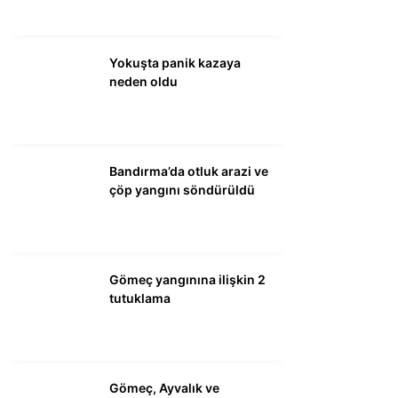
WhatsApp İhbar
Yokuşta panik kazaya
Hattı
neden oldu
Facebook
Bandırma’da otluk arazi ve
çöp yangını söndürüldü
Instagram
Gömeç yangınına ilişkin 2
Youtube
tutuklama
Gömeç, Ayvalık ve