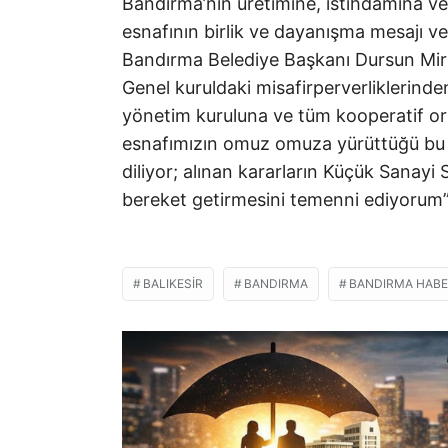
Bandırma’nın üretimine, istihdamına v
esnafının birlik ve dayanışma mesajı 
Bandırma Belediye Başkanı Dursun Mirza,
Genel kuruldaki misafirperverliklerind
yönetim kuruluna ve tüm kooperatif or
esnafımızın omuz omuza yürüttüğü bu ö
diliyor; alınan kararların Küçük Sanayi
bereket getirmesini temenni ediyorum” i
BALIKESIR
BANDIRMA
BANDIRMA HAB