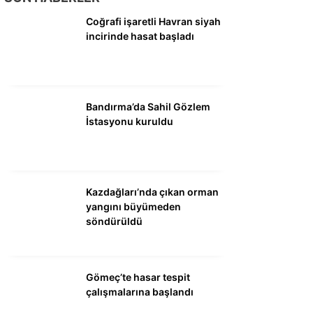
DÜNYA
Coğrafi işaretli Havran siyah
SİYASET
incirinde hasat başladı
EKONOMİ
SPOR
Bandırma’da Sahil Gözlem
MAGAZİN
İstasyonu kuruldu
EĞİTİM
DİĞER
Kazdağları’nda çıkan orman
yangını büyümeden
söndürüldü
Gömeç’te hasar tespit
çalışmalarına başlandı