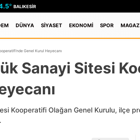
4.5
°
BALIKESIR
DEM
DÜNYA
SİYASET
EKONOMİ
SPOR
MAGAZ
operatifi’nde Genel Kurul Heyecanı
k Sanayi Sitesi Ko
Heyecanı
si Kooperatifi Olağan Genel Kurulu, ilçe pr
.