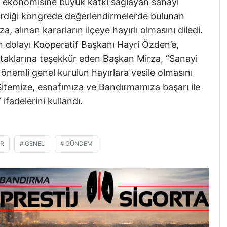
e ekonomisine büyük katkı sağlayan sanayi
verdiği kongrede değerlendirmelerde bulunan
 alınan kararların ilçeye hayırlı olmasını diledi.
en dolayı Kooperatif Başkanı Hayri Özden’e,
taklarına teşekkür eden Başkan Mirza, “Sanayi
nemli genel kurulun hayırlara vesile olmasını
 Sitemize, esnafımıza ve Bandırmamıza başarı ile
fadelerini kullandı.
ER
GENEL
GÜNDEM