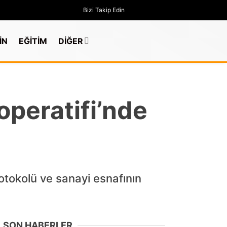
Bizi Takip Edin
İN
EĞİTİM
DİĞER
operatifi’nde
otokolü ve sanayi esnafının
GÜNDEM
SON HABERLER