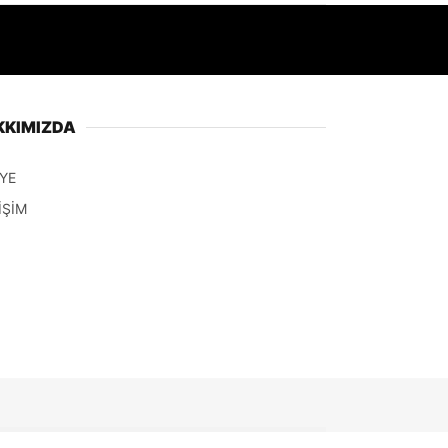
KKIMIZDA
YE
İŞİM