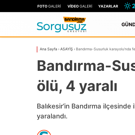
2
FOTO
GALERİ
VİDEO
GALERİ
YAZARLAR
GÜN
Ana Sayfa
›
ASAYİŞ
›
Bandırma-Susurluk karayolu’nda feci
Bandırma-Susu
ölü, 4 yaralı
Balıkesir’in Bandırma ilçesinde i
yaralandı.