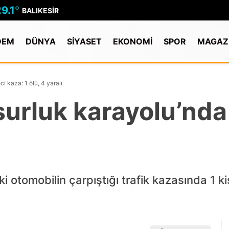
9.1
°
BALIKESIR
DEM
DÜNYA
SİYASET
EKONOMİ
SPOR
MAGAZ
 kaza: 1 ölü, 4 yaralı
rluk karayolu’nda f
ki otomobilin çarpıştığı trafik kazasında 1 k