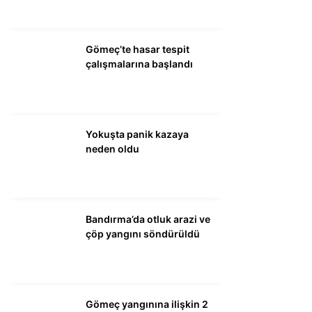
WhatsApp İhbar
Gömeç’te hasar tespit
Hattı
çalışmalarına başlandı
Facebook
Yokuşta panik kazaya
neden oldu
Instagram
Bandırma’da otluk arazi ve
Youtube
çöp yangını söndürüldü
Gömeç yangınına ilişkin 2