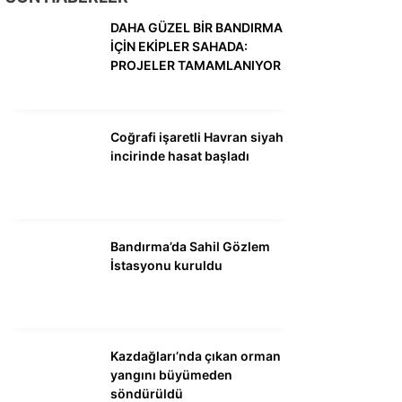
DÜNYA
DAHA GÜZEL BİR BANDIRMA
SİYASET
İÇİN EKİPLER SAHADA:
PROJELER TAMAMLANIYOR
EKONOMİ
SPOR
Coğrafi işaretli Havran siyah
MAGAZİN
incirinde hasat başladı
EĞİTİM
DİĞER
Bandırma’da Sahil Gözlem
İstasyonu kuruldu
Kazdağları’nda çıkan orman
yangını büyümeden
söndürüldü