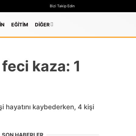
Bizi Takip Edin
İN
EĞİTİM
DİĞER
eci kaza: 1
işi hayatını kaybederken, 4 kişi
GÜNDEM
SON HABERLER