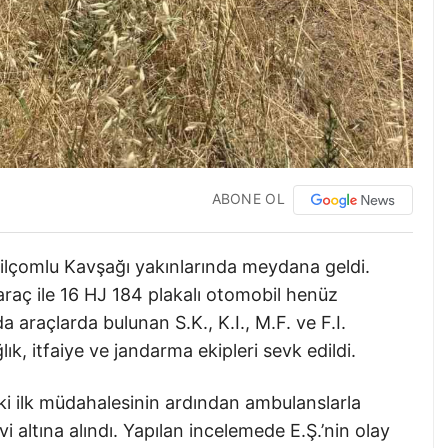
ABONE OL
lçomlu Kavşağı yakınlarında meydana geldi.
 araç ile 16 HJ 184 plakalı otomobil henüz
 araçlarda bulunan S.K., K.I., M.F. ve F.I.
ık, itfaiye ve jandarma ekipleri sevk edildi.
deki ilk müdahalesinin ardından ambulanslarla
i altına alındı. Yapılan incelemede E.Ş.’nin olay