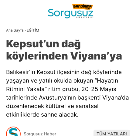
28.9
°
BALIKESIR
Ana Sayfa
›
EĞİTİM
GALERİ
VİDEO
YAZARLAR
Kepsut’un dağ
GÜNDEM
köylerinden Viyana’ya
DÜNYA
Balıkesir’in Kepsut ilçesinin dağ köylerinde
SİYASET
yaşayan ve yatılı okulda okuyan “Hayatın
EKONOMİ
Ritmini Yakala” ritim grubu, 20-25 Mayıs
tarihlerinde Avusturya’nın başkenti Viyana’da
SPOR
düzenlenecek kültürel ve sanatsal
MAGAZİN
etkinliklerde sahne alacak.
EĞİTİM
WhatsApp İhbar
Sorgusuz Haber
TÜM YAZILARI
DİĞER